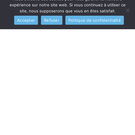
expérience sur notre site web. Si vous continuez à utiliser ce
site, nous supposerons que vous en êtes satisfait.
Accepter
Refuser
Politique de confidentialité
Label « Fleur de France »
7 avril 2025
Depuis 2015, le label « Fleurs de France »
garantit des plantes cultivées localement et
avec des pratiques respectueuses de
l’environnement. Ce logo, c’est l’assurance
d’un savoir-faire […]
Lire la suite